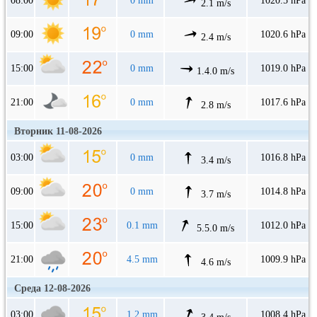
08:00
0 mm
1020.5 hPa
2.1 m/s
09:00
0 mm
1020.6 hPa
2.4 m/s
15:00
0 mm
1019.0 hPa
1.4.0 m/s
21:00
0 mm
1017.6 hPa
2.8 m/s
Вторник 11-08-2026
03:00
0 mm
1016.8 hPa
3.4 m/s
09:00
0 mm
1014.8 hPa
3.7 m/s
15:00
0.1 mm
1012.0 hPa
5.5.0 m/s
21:00
4.5 mm
1009.9 hPa
4.6 m/s
Среда 12-08-2026
03:00
1.2 mm
1008.4 hPa