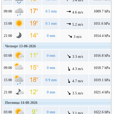
3.4 m/s
09:00
0.5 mm
1009.7 hPa
4.6 m/s
15:00
0.1 mm
1011.6 hPa
5.2 m/s
21:00
0 mm
1014.4 hPa
3 m/s
Четверг 13-08-2026
03:00
0 mm
1016.8 hPa
3.3 m/s
09:00
0 mm
1018.7 hPa
4.3 m/s
15:00
0.9 mm
1019.1 hPa
4.7 m/s
21:00
0 mm
1021.4 hPa
3.5 m/s
Пятница 14-08-2026
03:00
0 mm
1022.6 hPa
3.1 m/s