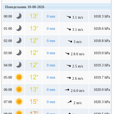
Понедельник 10-08-2026
00:00
0 mm
1018.3 hPa
3.1 m/s
01:00
0 mm
1018.6 hPa
3.1 m/s
02:00
0 mm
1018.8 hPa
3 m/s
03:00
0 mm
1019.0 hPa
2.8.0 m/s
04:00
0 mm
1019.3 hPa
2.5 m/s
05:00
0 mm
1019.7 hPa
2.6 m/s
06:00
0 mm
1020.0 hPa
2.6.0 m/s
07:00
0 mm
1020.3 hPa
2 m/s