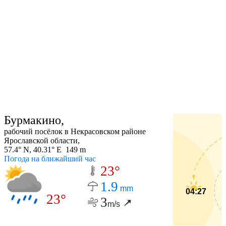
Бурмакино,
рабочий посёлок в Некрасовском районе
Ярославской области,
57.4° N, 40.31° E 149 m
Погода на ближайший час
23°
1.9
mm
04:27
23°
3
m/s