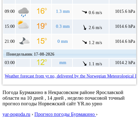
09:00
1.3 mm
1015.6 hPa
0.6 m/s
15:00
0.3 mm
1014.6 hPa
2.6 m/s
21:00
0 mm
1014.6 hPa
1.2 m/s
Понедельник 17-08-2026
03:00
mm
1014.2 hPa
1.1 m/s
Weather forecast from yr.no, delivered by the Norwegian Meteorological In
Погода Бурмакино в Некрасовском районе Ярославской
области на 10 дней , 14 дней , неделю почасовой точный
прогноз погоды Норвежский сайт YR.no урно
yar-pogoda.ru
›
Прогноз погоды Бурмакино
›