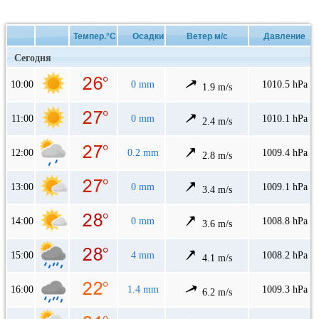
Темпер.°C
Осадки
Ветер м/с
Давление
Сегодня
10:00
0 mm
1010.5 hPa
1.9 m/s
11:00
0 mm
1010.1 hPa
2.4 m/s
12:00
0.2 mm
1009.4 hPa
2.8 m/s
13:00
0 mm
1009.1 hPa
3.4 m/s
14:00
0 mm
1008.8 hPa
3.6 m/s
15:00
4 mm
1008.2 hPa
4.1 m/s
16:00
1.4 mm
1009.3 hPa
6.2 m/s