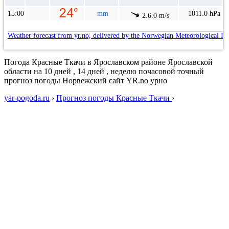
15:00
mm
1011.0 hPa
2.6.0 m/s
Weather forecast from yr.no, delivered by the Norwegian Meteorological In
Погода Красные Ткачи в Ярославском районе Ярославской
области на 10 дней , 14 дней , неделю почасовой точный
прогноз погоды Норвежский сайт YR.no урно
yar-pogoda.ru
›
Прогноз погоды Красные Ткачи
›