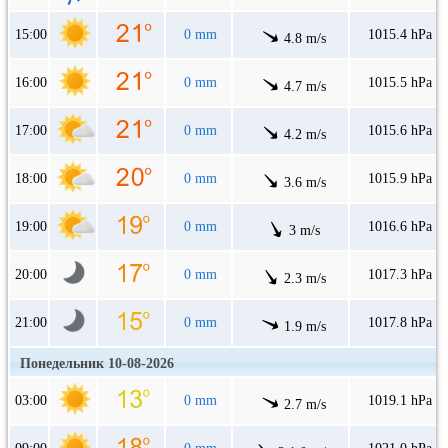
15:00
0 mm
1015.4 hPa
4.8 m/s
16:00
0 mm
1015.5 hPa
4.7 m/s
17:00
0 mm
1015.6 hPa
4.2 m/s
18:00
0 mm
1015.9 hPa
3.6 m/s
19:00
0 mm
1016.6 hPa
3 m/s
20:00
0 mm
1017.3 hPa
2.3 m/s
21:00
0 mm
1017.8 hPa
1.9 m/s
Понедельник 10-08-2026
03:00
0 mm
1019.1 hPa
2.7 m/s