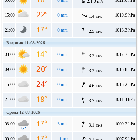
09:00
0 mm
1021.0 hPa
2.1.0 m/s
15:00
0 mm
1019.9 hPa
1.4 m/s
21:00
0 mm
1018.3 hPa
2.5 m/s
Вторник 11-08-2026
03:00
0 mm
1017.7 hPa
3.2 m/s
09:00
0 mm
1015.8 hPa
3.2 m/s
15:00
0 mm
1013.2 hPa
4.6 m/s
21:00
0 mm
1011.3 hPa
3.7 m/s
Среда 12-08-2026
03:00
3 mm
1009.2 hPa
3.1 m/s
09:00
1.1 mm
1007.9 hPa