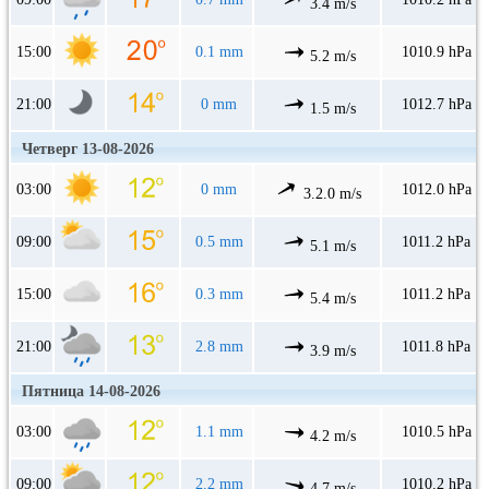
3.4 m/s
15:00
0.1 mm
1010.9 hPa
5.2 m/s
21:00
0 mm
1012.7 hPa
1.5 m/s
Четверг 13-08-2026
03:00
0 mm
1012.0 hPa
3.2.0 m/s
09:00
0.5 mm
1011.2 hPa
5.1 m/s
15:00
0.3 mm
1011.2 hPa
5.4 m/s
21:00
2.8 mm
1011.8 hPa
3.9 m/s
Пятница 14-08-2026
03:00
1.1 mm
1010.5 hPa
4.2 m/s
09:00
2.2 mm
1010.2 hPa
4.7 m/s