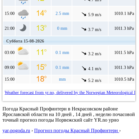
15:00
2.5 mm
1010.1 hPa
5.9 m/s
21:00
0 mm
1011.3 hPa
3.7 m/s
Суббота 15-08-2026
03:00
0.1 mm
1011.5 hPa
3.2 m/s
09:00
0.1 mm
1011.3 hPa
4.1 m/s
15:00
mm
1010.5 hPa
5.2 m/s
Weather forecast from yr.no, delivered by the Norwegian Meteorological In
Погода Красный Профинтерн в Некрасовском районе
Ярославской области на 10 дней , 14 дней , неделю почасовой
точный прогноз погоды Норвежский сайт YR.no урно
yar-pogoda.ru
›
Прогноз погоды Красный Профинтерн
›