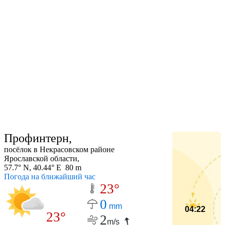
Профинтерн,
посёлок в Некрасовском районе
Ярославской области,
57.7° N, 40.44° E 80 m
Погода на ближайший час
23°
0
mm
04:22
23°
2
m/s