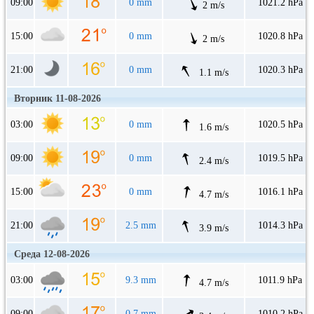
09:00
0 mm
1021.2 hPa
2 m/s
15:00
0 mm
1020.8 hPa
2 m/s
21:00
0 mm
1020.3 hPa
1.1 m/s
Вторник 11-08-2026
03:00
0 mm
1020.5 hPa
1.6 m/s
09:00
0 mm
1019.5 hPa
2.4 m/s
15:00
0 mm
1016.1 hPa
4.7 m/s
21:00
2.5 mm
1014.3 hPa
3.9 m/s
Среда 12-08-2026
03:00
9.3 mm
1011.9 hPa
4.7 m/s
09:00
0.7 mm
1010.2 hPa