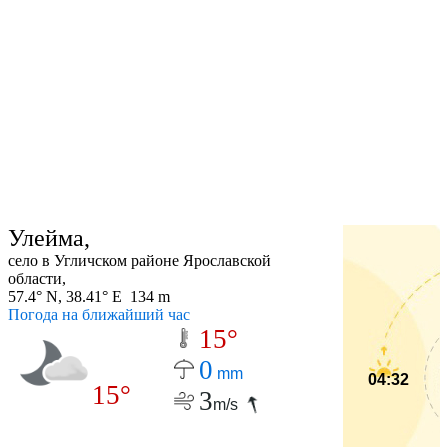
Улейма,
село в Угличском районе Ярославской
области,
57.4° N, 38.41° E 134 m
Погода на ближайший час
15°
0
mm
04:32
15°
3
m/s