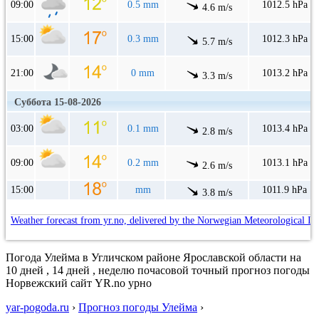
09:00
0.5 mm
1012.5 hPa
4.6 m/s
15:00
0.3 mm
1012.3 hPa
5.7 m/s
21:00
0 mm
1013.2 hPa
3.3 m/s
Суббота 15-08-2026
03:00
0.1 mm
1013.4 hPa
2.8 m/s
09:00
0.2 mm
1013.1 hPa
2.6 m/s
15:00
mm
1011.9 hPa
3.8 m/s
Weather forecast from yr.no, delivered by the Norwegian Meteorological In
Погода Улейма в Угличском районе Ярославской области на
10 дней , 14 дней , неделю почасовой точный прогноз погоды
Норвежский сайт YR.no урно
yar-pogoda.ru
›
Прогноз погоды Улейма
›