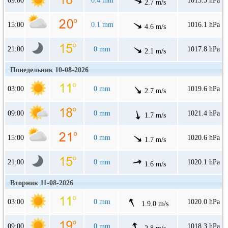
09:00
0.4 mm
1015.5 hPa
2.7 m/s
15:00
0.1 mm
1016.1 hPa
4.6 m/s
21:00
0 mm
1017.8 hPa
2.1 m/s
Понедельник 10-08-2026
03:00
0 mm
1019.6 hPa
2.7 m/s
09:00
0 mm
1021.4 hPa
1.7 m/s
15:00
0 mm
1020.6 hPa
1.7 m/s
21:00
0 mm
1020.1 hPa
1.6 m/s
Вторник 11-08-2026
03:00
0 mm
1020.0 hPa
1.9.0 m/s
09:00
0 mm
1018.3 hPa