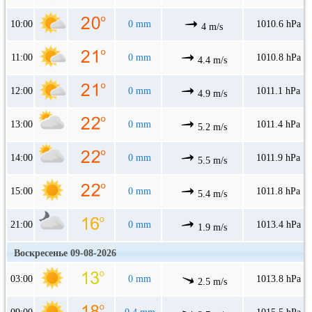
10:00
0 mm
1010.6 hPa
4 m/s
11:00
0 mm
1010.8 hPa
4.4 m/s
12:00
0 mm
1011.1 hPa
4.9 m/s
13:00
0 mm
1011.4 hPa
5.2 m/s
14:00
0 mm
1011.9 hPa
5.5 m/s
15:00
0 mm
1011.8 hPa
5.4 m/s
21:00
0 mm
1013.4 hPa
1.9 m/s
Воскресенье 09-08-2026
03:00
0 mm
1013.8 hPa
2.5 m/s