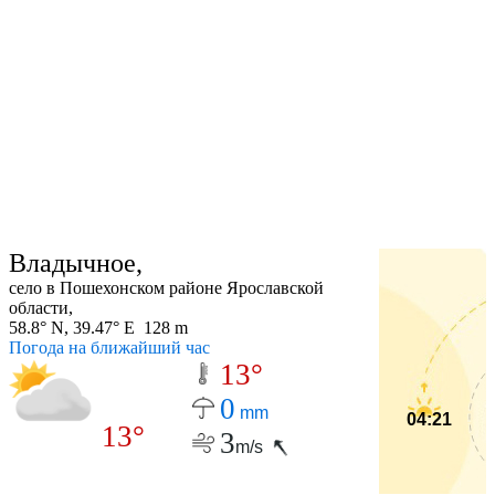
Владычное,
село в Пошехонском районе Ярославской
области,
58.8° N, 39.47° E 128 m
Погода на ближайший час
13°
0
mm
04:21
13°
3
m/s