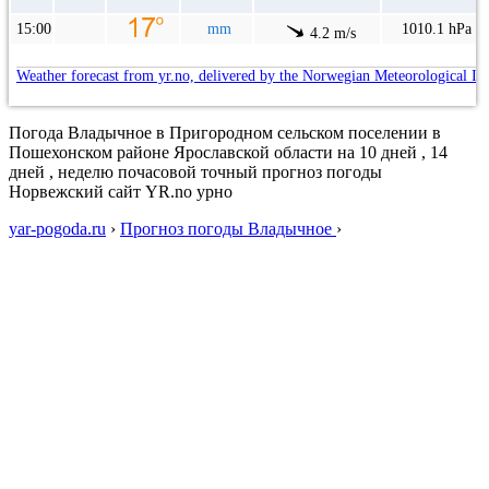
15:00
mm
1010.1 hPa
4.2 m/s
Weather forecast from yr.no, delivered by the Norwegian Meteorological In
Погода Владычное в Пригородном сельском поселении в
Пошехонском районе Ярославской области на 10 дней , 14
дней , неделю почасовой точный прогноз погоды
Норвежский сайт YR.no урно
yar-pogoda.ru
›
Прогноз погоды Владычное
›