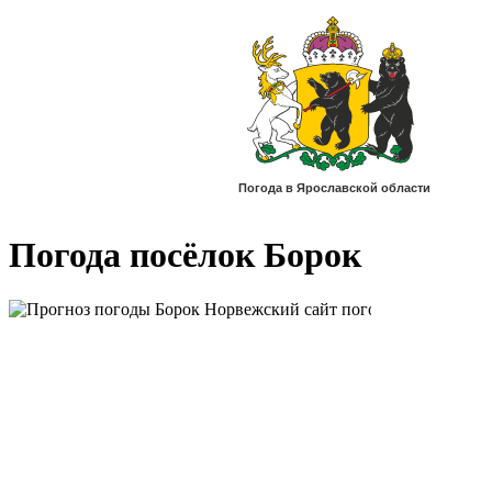
Погода посёлок Борок