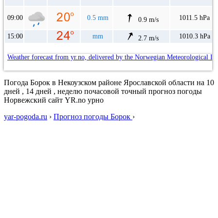
09:00
0.5 mm
1011.5 hPa
0.9 m/s
15:00
mm
1010.3 hPa
2.7 m/s
Weather forecast from yr.no, delivered by the Norwegian Meteorological In
Погода Борок в Некоузском районе Ярославской области на 10
дней , 14 дней , неделю почасовой точный прогноз погоды
Норвежский сайт YR.no урно
yar-pogoda.ru
›
Прогноз погоды Борок
›