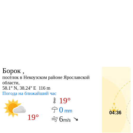
Борок ,
посёлок в Некоузском районе Ярославской
области,
58.1° N, 38.24° E 116 m
Погода на ближайший час
19°
0
mm
04:36
19°
6
m/s